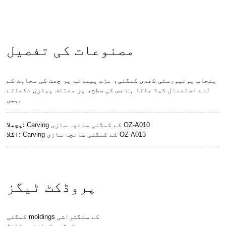
مصنوعات کی تفصیل
پنجاب یونیورسٹی کھدی کمگنی، بڑے پیمانے پر چھت کی سجاوٹ کے
لئے استعمال کیا جاتا ہے جس کی سطح، پر مختلف پیٹرن دکھاتے
ہیں.
Carving کے کمگنی سانچہ سازی OZ-A010
پچھلا:
Carving کے کمگنی سانچہ سازی OZ-A013
اگلا:
پروڈکٹ ٹیگز
کمگنی moldings کے سنگتراشی