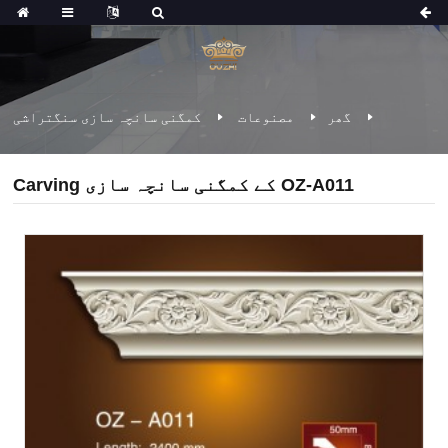
گھر
مصنوعات
کمگنی سانچہ سازی سنگتراشی
Carving کے کمگنی سانچہ سازی OZ-A011