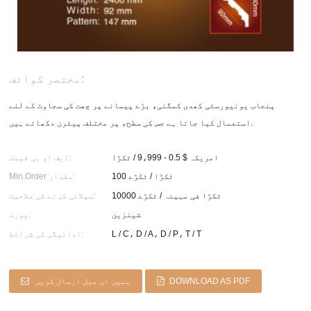
مختصر کوائف:
پنجاب یونیورسٹی کھدی کمگنی، بڑے پیمانے پر چھت کی سجاوٹ کے لئے
استعمال کیا جاتا ہے جس کی سطح، پر مختلف پیٹرن دکھاتے ہیں.
امریکہ $ 0.5 - 9،999 / ٹکڑا
ایف او بی قیمت:
100 ٹکڑا / ٹکڑے
Min.Order مقدار:
10000 ٹکڑا فی مہینہ / ٹکڑے
سپلائی کرنے کی صلاحیت:
شینزین
پورٹ:
L / C، D / A، D / P، T / T
ادائیگی کی شرائط:
DOWNLOAD AS PDF
ہمیں ای میل ارسال کریں