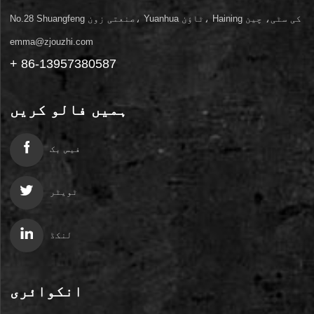
No.28 Shuangfeng صنعتی زون، Yuanhua ٹاؤن، Haining کی سٹی، چین
emma@zjouzhi.com
+ 86-13957380587
ہمیں فالو کریں
فیس بک
ٹویٹر
لنکڈ
انکوائری