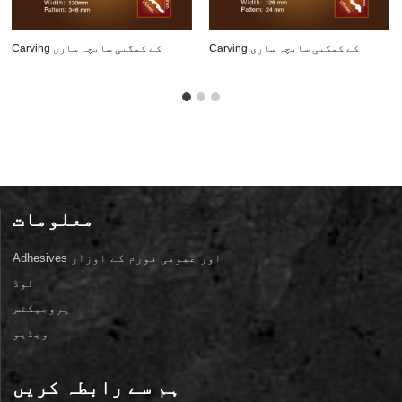
Carving کے کمگنی سانچہ سازی
Carving کے کمگنی سانچہ سازی
OZ-A170
OZ-A168
معلومات
Adhesives اور عمومی فورم کے اوزار
لوڈ
پروجیکٹس
ویڈیو
ہم سے رابطہ کریں