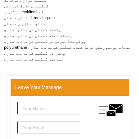
کمگنی کراؤن مولڈنگ
کمگنی مولڈنگ ڈیزائن
کمگنی پ moldings کے
آرائشی کمگنی moldings کے
سانچہ سازی پ کمگنی
پلاسٹک کمگنی کی سانچہ سازی
پلاسٹک جھاگ کمگنی کی سانچہ سازی
پولی سٹائیرین کی کمگنی کی سانچہ سازی
polyurethane پنجاب یونیورسٹی فریم کھدی کمگنی کی سانچہ سازی
پ کراؤن کمگنی کی سانچہ سازی
پیویسی کمگنی کی سانچہ سازی
Leave Your Message