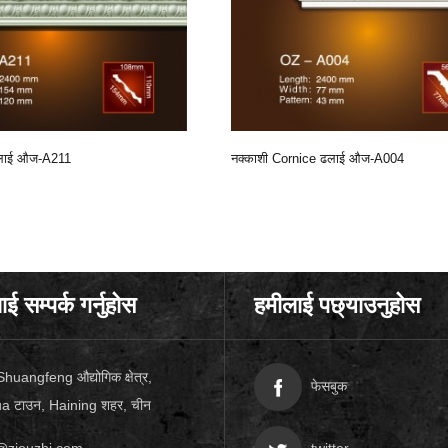
 ढलाई औज-A211
नक्काशी Cornice ढलाई औज-A004
ई सम्पर्क गर्नुहोस
हमीलाई पछ्याउनुहोस
huangfeng औद्योगिक क्षेत्र,
फेसबुक
 टाउन, Haining शहर, चीन
zjouzhi.com