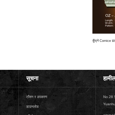
कुँद्ने Cornice ढलाई
औज-a210
कुँद्ने Cornice ढलाई औज-A167
कुँद्ने Cornice
सूचना
हामीला
टाँसन र उपकरण
No.28 S
Yuanhua
डाउनलोड
emma@