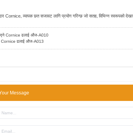
ीदार Cornice, व्यापक छत सजावट लागि प्रयोग गरिन्छ जो सतह, विभिन्न स्वरूपको देख
ुँद्ने Cornice ढलाई औज-A010
्ने Cornice ढलाई औज-A013
Your Message