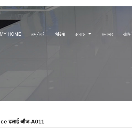
MY HOME
हाम्रोबारे
भिडियो
उत्पादन
समाचार
सोधिन
rnice ढलाई औज-A011