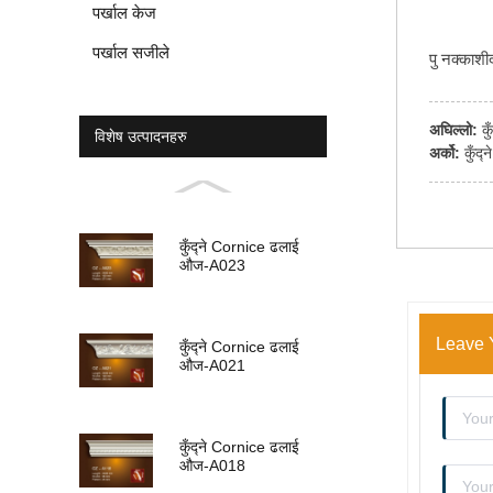
पर्खाल केज
पर्खाल सजीले
पु नक्काश
अघिल्लो:
क
विशेष उत्पादनहरु
अर्को:
कुँद
कुँद्ने Cornice ढलाई
औज-A023
Leave 
कुँद्ने Cornice ढलाई
औज-A021
कुँद्ने Cornice ढलाई
औज-A018