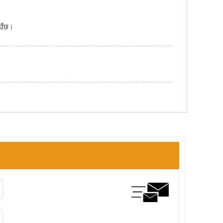
ाउँछ।