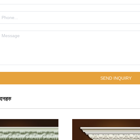
ादनहरु