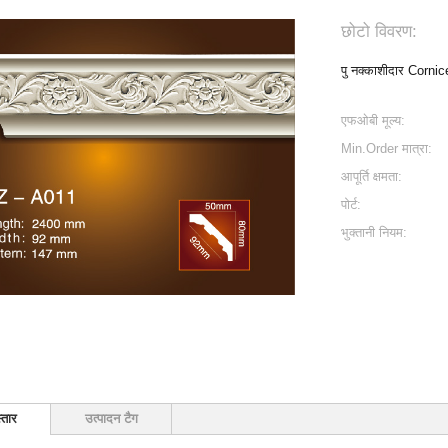
छोटो विवरण:
पु नक्काशीदार Cornic
एफओबी मूल्य:
Min.Order मात्रा:
आपूर्ति क्षमता:
पोर्ट:
भुक्तानी नियम:
्तार
उत्पादन टैग