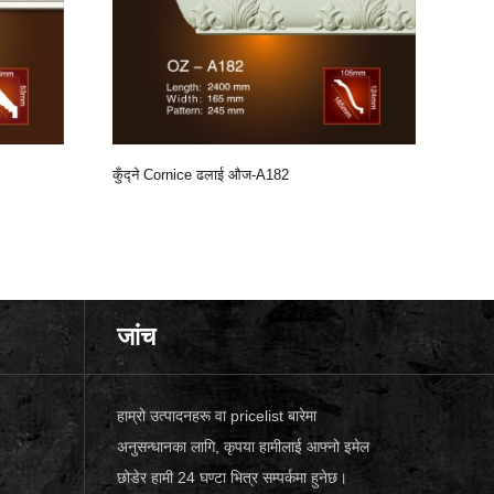
कुँद्ने Cornice ढलाई औज-A182
कुँद
जांच
हाम्रो उत्पादनहरू वा pricelist बारेमा
अनुसन्धानका लागि, कृपया हामीलाई आफ्नो इमेल
छोडेर हामी 24 घण्टा भित्र सम्पर्कमा हुनेछ।