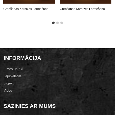
Grebšanas Karnīzes Formēšana
Grebšanas Karnīzes Formēšana
OZ-A203
OZ-A161
INFORMĀCIJA
Līmes un rīki
Lejupielādēt
projekti
Video
SAZINIES AR MUMS