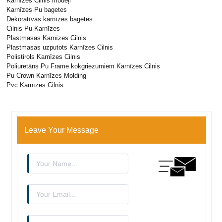
Karnīzes Cilnis modeļi
Karnīzes Pu bagetes
Dekoratīvās karnīzes bagetes
Cilnis Pu Karnīzes
Plastmasas Karnīzes Cilnis
Plastmasas uzputots Karnīzes Cilnis
Polistirols Karnīzes Cilnis
Poliuretāns Pu Frame kokgriezumiem Karnīzes Cilnis
Pu Crown Karnīzes Molding
Pvc Karnīzes Cilnis
Leave Your Message