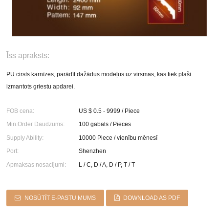
Īss apraksts:
PU cirsts karnīzes, parādīt dažādus modeļus uz virsmas, kas tiek plaši
izmantots griestu apdarei.
FOB cena:
US $ 0.5 - 9999 / Piece
Min.Order Daudzums:
100 gabals / Pieces
Supply Ability:
10000 Piece / vienību mēnesī
Port:
Shenzhen
Apmaksas nosacījumi:
L / C, D / A, D / P, T / T
NOSŪTĪT E-PASTU MUMS
DOWNLOAD AS PDF