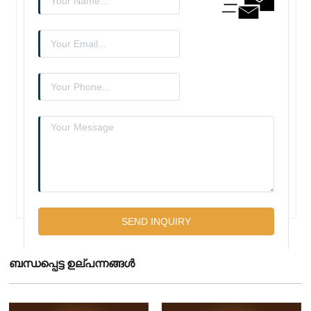
ബന്ധപ്പെട്ട ഉല്പന്നങ്ങൾ