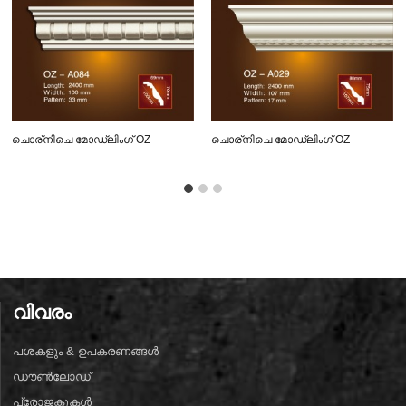
ചൊര്നിചെ മോഡ്ലിംഗ് OZ-
ചൊര്നിചെ മോഡ്ലിംഗ് OZ-
അ൦൮൪ കൊത്തുപണികൾ
അ൦൨൯ കൊത്തുപണികൾ
വിവരം
പശകളും & ഉപകരണങ്ങൾ
ഡൗൺലോഡ്
പ്രോജക്റ്റുകൾ