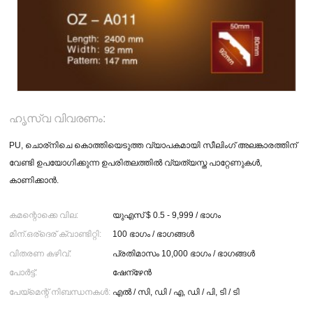
ഹൃസ്വ വിവരണം:
PU, ചൊര്നിചെ കൊത്തിയെടുത്ത വ്യാപകമായി സീലിംഗ് അലങ്കാരത്തിന്
വേണ്ടി ഉപയോഗിക്കുന്ന ഉപരിതലത്തിൽ വ്യത്യസ്ത പാറ്റേണുകൾ,
കാണിക്കാൻ.
കമന്റൊക്കെ വില:
യുഎസ് $ 0.5 - 9,999 / ഭാഗം
മിന്.ഒര്ദെര് ക്വാണ്ടിറ്റി:
100 ഭാഗം / ഭാഗങ്ങൾ
വിതരണ കഴിവ്:
പ്രതിമാസം 10,000 ഭാഗം / ഭാഗങ്ങൾ
പോർട്ട്:
ഷേന്ഴേൻ
പേയ്മെന്റ് നിബന്ധനകൾ:
എൽ / സി, ഡി / എ, ഡി / പി, ടി / ടി