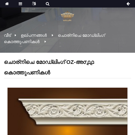
വീട്
ഉല്പന്നങ്ങൾ
ചൊര്നിചെ മോഡ്ലിംഗ്
കൊത്തുപണികൾ
ചൊര്നിചെ മോഡ്ലിംഗ് OZ-അ൦൧൧
കൊത്തുപണികൾ