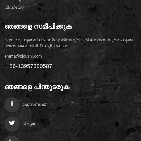
വീഡിയോ
ഞങ്ങളെ സമീപിക്കുക
നൊ.൨൮ ശുഅന്ഗ്ഫെന്ഗ് ഇൻഡസ്ട്രിയൽ സോൺ, യുഅംഹുഅ
ടൗൺ, ഹൈനിന്ഗ് സിറ്റി, ചൈന
emma@zjouzhi.com
+ 86-13957380587
ഞങ്ങളെ പിന്തുടരുക
ഫേസ്ബുക്ക്
ട്വിറ്റർ