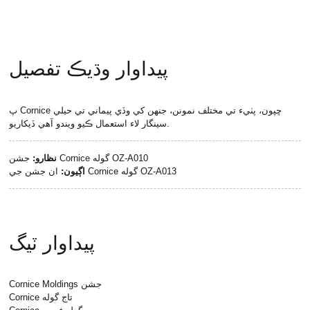
پيداوار وڌيڪ تفصيل
پ Cornice ڇپون، پٺيء تي مختلف نمونن، جنهن کي وڏي پيماني تي حيلي
سينگار لاء استعمال ڪيو ويندو آهي ڏيکاريو.
جشن Cornice گوله OZ-A010
نظارو:
ان جشن جي Cornice گوله OZ-A013
اڳيون:
پيداوار ٽيگ
Cornice Moldings جشن
Cornice تاج گوله