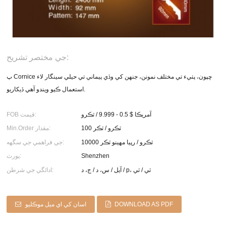
جي مختصر تشريح:
پ Cornice ڇپون، پٺيء تي مختلف نمونن، جنهن کي وڏي پيماني تي حيلي سينگار لاء
استعمال ڪيو ويندو آهي ڏيکاريو.
آمريڪا $ 0.5 - 9.999 / ٽڪرو
FOB قيمت:
100 ٽڪرو / ٽڪر
Min.Order مقدار:
10000 ٽڪرو / رپيا مهينو ٽڪر
جي فراهمي جي سگهه:
Shenzhen
پورٽ:
آيل / س، د / ج، د / p، ٽي / ٽي
ادائگي جي شرطن:
DOWNLOAD AS PDF
اسان کي اي ميل موڪليو