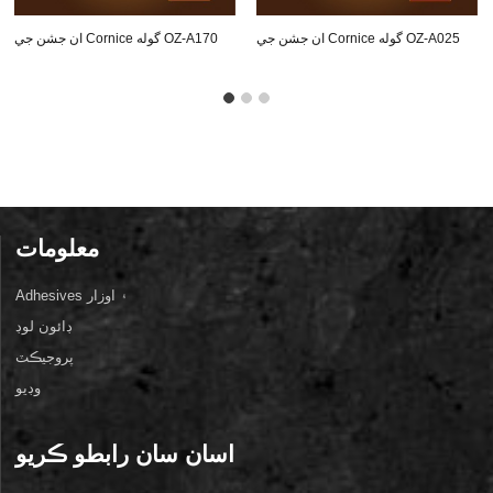
ان جشن جي Cornice گوله OZ-A025
ان جشن جي Cornice گوله OZ-A170
معلومات
Adhesives ۽ اوزار
ڊائون لوڊ
پروجيڪٽ
وڊيو
اسان سان رابطو ڪريو