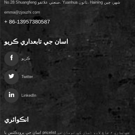
No.28 Shuangfeng صنعتي علائقو، Yuanhua ٽائون، Haining شهر، چين
emma@zjouzhi.com
+ 86-13957380587
اسان جي تابعداري ڪريو
ڪريو
Twitter
LinkedIn
انڪوائري
اسان جي پروڊڪٽس يا pricelist جي باري ۾ جاچ لاء، اسان کي توهان جي