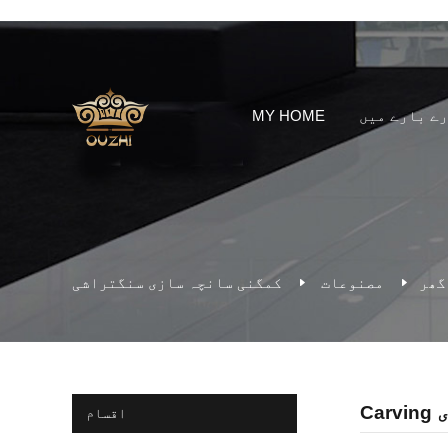
ے بارے میں
MY HOME
گھر
مصنوعات
کمگنی سانچہ سازی سنگتراشی
اقسام