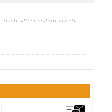
پنجاب یونیورسٹی کھدی کمگنی، بڑے پیمانے