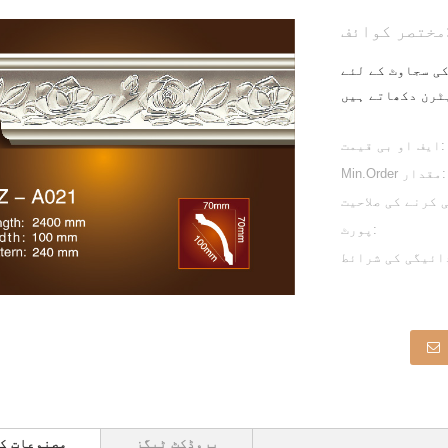
وائف:
ی سجاوٹ کے لئے
ایف او بی قیمت:
Min.Order مقدار:
پورٹ:
پروڈکٹ ٹیگز
مصنوعات ک