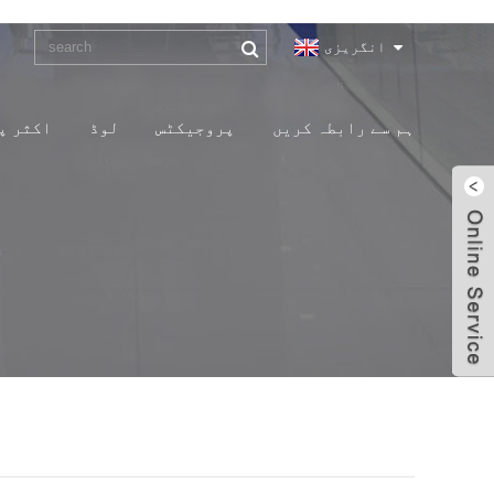
انگریزی
ہم سے رابطہ کریں
پروجیکٹس
لوڈ
اکثر پو