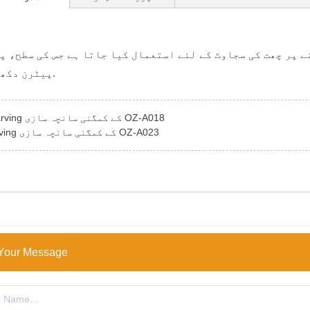
 پر چھت کی سجاوٹ کے لئے استعمال کیا جاتا ہے جس کی سطح، پ
پیٹرن دکھاتے ہیں.
Carving کے کمگنی سانچہ سازی OZ-A018
Carving کے کمگنی سانچہ سازی OZ-A023
Your Message