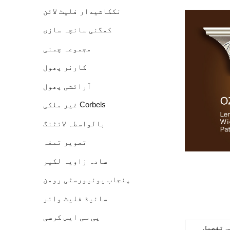
نککاشیدار فلیٹ لائن
کمگنی سانچہ سازی
سنگتراشی
مجموعہ چمنی
کارنر پھول
آرائشی پھول
غیر ملکی Corbels
بالواسطہ لائٹنگ
تصویر تمغہ
سادہ زاویہ لکیر
پنجاب یونیورسٹی رومن
کالم
سائیڈ فلیٹ وائر
پی سی ایس کرسی
ی تفصیل