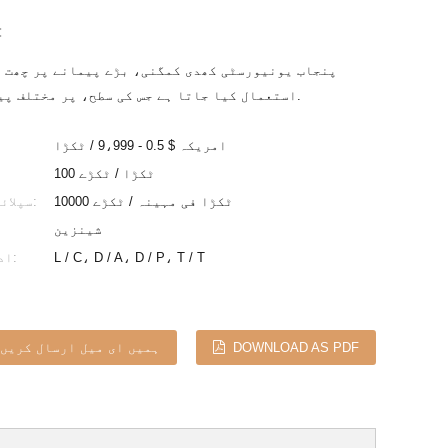
مختصر ک
پنجاب یونیورسٹی کھدی کمگنی، بڑے پیمانے پر چھت ک
استعمال کیا جاتا ہے جس کی سطح، پر مختلف پیٹرن دکھاتے ہیں.
امریکہ $ 0.5 - 9،999 / ٹکڑا
100 ٹکڑا / ٹکڑے
10000 ٹکڑا فی مہینہ / ٹکڑے
سپلائی کرنے کی صلاحیت:
شینزین
L / C، D / A، D / P، T / T
ادائیگی کی شرائط:
DOWNLOAD AS PDF
ہمیں ای میل ارسال کریں