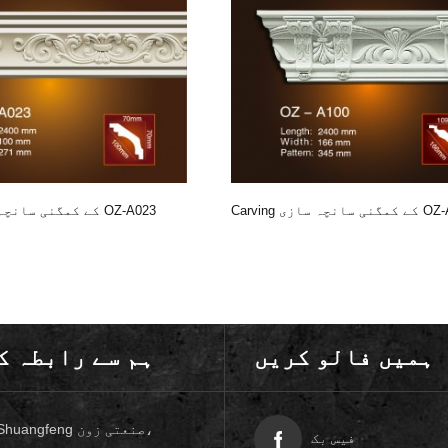
سانچہ سازی OZ-A100
Carving کے کمگنی سانچہ سازی OZ-A023
ہمیں فالو کریں
ہم سے رابطہ ک
No.28 Shuangfeng 
فیس بک