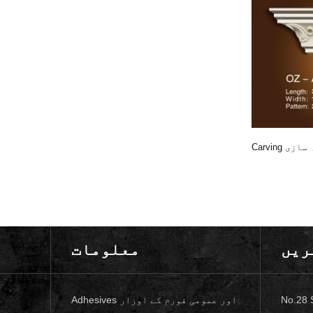
Carving کے کمگنی
سانچہ سازی OZ-
A210
Carving کے کمگنی سانچہ سازی OZ-A131
ریں
معلومات
صنعتی زون،
Adhesives اور عمومی فورم کے اوزار