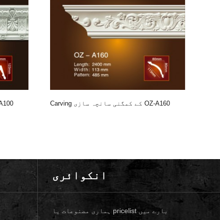
Carving کے کمگنی سانچہ سازی OZ-A160
Carving کے کمگنی 
انکوائری
ہماری مصنوعات یا pricelist بارے میں