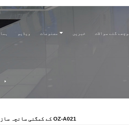
چھے گئے سوالات
خبریں
مصنوعات
ویڈیو
ہمار
Carving کے کمگنی سانچہ سازی OZ-A021