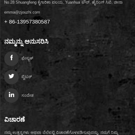
No.28 Shuangfeng ಕೈಗಾರಿಕಾ ವಲಯ, Yuanhua ಟೌನ್, ಹೈನಿಂಗ್ ಸಿಟಿ, ಚೀನಾ
emma@zjouzhi.com
+ 86-13957380587
ನಮ್ಮನ್ನು ಅನುಸರಿಸಿ
ಫೇಸ್ಬುಕ್
ಟ್ವಿಟರ್
ಸಂದೇಶ
ವಿಚಾರಣೆ
ನಮ್ಮ ಉತ್ಪನ್ನಗಳು ಅಥವಾ ಬೆಲೆಪಟ್ಟಿ ವಿಚಾರಣೆಗೊಳಪಡಿಸುವುದನ್ನು, ನಮಗೆ ನಿಮ್ಮ