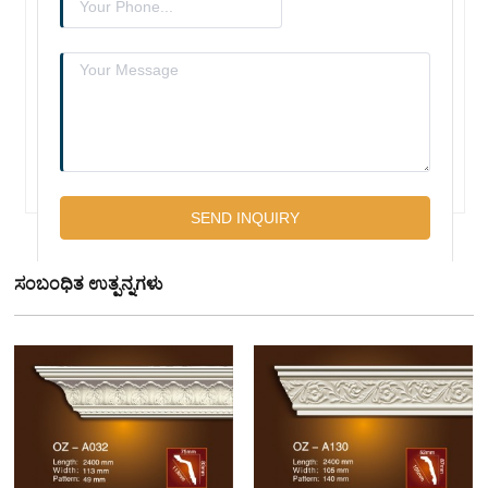
ಸಂಬಂಧಿತ ಉತ್ಪನ್ನಗಳು