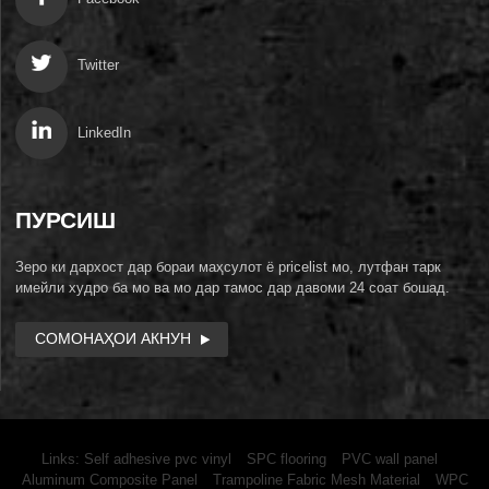
Twitter
LinkedIn
ПУРСИШ
Зеро ки дархост дар бораи маҳсулот ё pricelist мо, лутфан тарк
имейли худро ба мо ва мо дар тамос дар давоми 24 соат бошад.
СОМОНАҲОИ АКНУН
Links:
Self adhesive pvc vinyl
SPC flooring
PVC wall panel
Aluminum Composite Panel
Trampoline Fabric Mesh Material
WPC