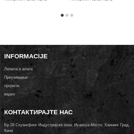
Моулдинг: ОЗ-А206
Моулдинг: ОЗ-А084
INFORMACIJE
Лепила и алати
Преузимање
пројекти
видео
КОНТАКТИРАЈТЕ НАС
Бр.28 Схуангфенг Индустријска зона, Иуанхуа Место, Хаининг Град,
Кина