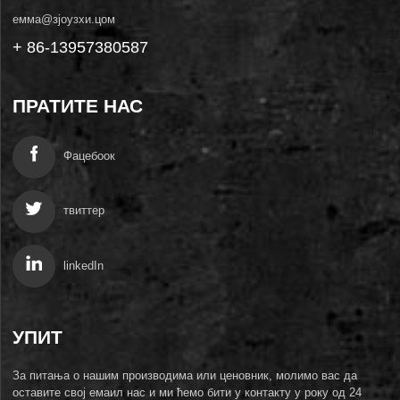
емма@зјоузхи.цом
+ 86-13957380587
ПРАТИТЕ НАС
Фацебоок
твиттер
linkedIn
УПИТ
За питања о нашим производима или ценовник, молимо вас да
оставите свој емаил нас и ми ћемо бити у контакту у року од 24