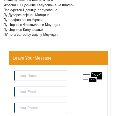
Круна Пу плафон венца Украси
Украсни ПУ Цорнице Калуповање на плафон
Полиуретан Цорнице Калуповање
Пу Дуборез вијенац Молдинг
Пу плафон венца Украси
Пу Цорнице Флексибилни Моулдинг
Пу Цорнице Калуповање
ПУ пена за горњу лајсну Моулдинг
Leave Your Message