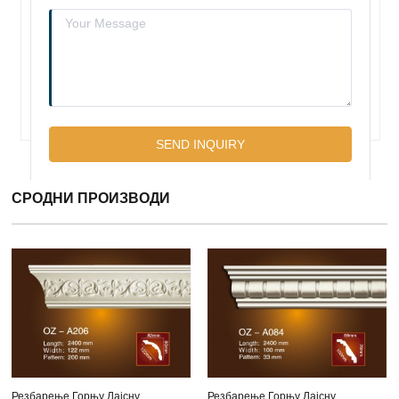
СРОДНИ ПРОИЗВОДИ
Резбарење Горњу Лајсну
Резбарење Горњу Лајсну