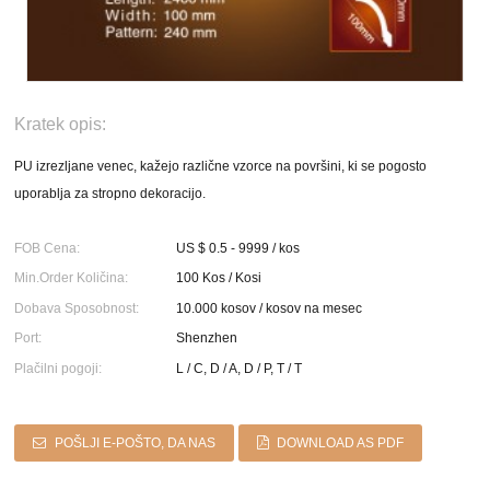
Kratek opis:
PU izrezljane venec, kažejo različne vzorce na površini, ki se pogosto
uporablja za stropno dekoracijo.
FOB Cena:
US $ 0.5 - 9999 / kos
Min.Order Količina:
100 Kos / Kosi
Dobava Sposobnost:
10.000 kosov / kosov na mesec
Port:
Shenzhen
Plačilni pogoji:
L / C, D / A, D / P, T / T
POŠLJI E-POŠTO, DA NAS
DOWNLOAD AS PDF