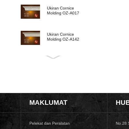
Ukiran Cornice
Molding OZ-A017
Ukiran Cornice
Molding OZ-A142
Ukiran Cornice
Molding OZ-A015
Ukiran Cornice
Molding OZ-A013
MAKLUMAT
HUB
Ukiran Cornice
Molding OZ-A011
Pelekat dan Peralatan
No.28 